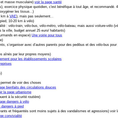
e et masse musculaire)
voir la page santé
urs), exercice physique quotidien, c'est bénéfique à tout âge, et recommandé.
 oxygéner les tissus...)
15 km à
VAE
), mais pas seulement...
pied, 10-20 km à vélo)
lité : vélo-train, vélo-bus, vélo-métro, vélo-bateau, mais aussi voiture-vélo (vé
 la ville, budget annuel 25 euro/ habitants)
 gourmands en espace)
Une voirie pour tous
e)
ts, s’organiser avec d’autres parents pour des pedibus et des vélo-bus pour pr
es aînés par leur propres moyens)
ement pour les établissements scolaires
reprises
s)
o permet de voir des choses
page bienfaits des circulations douces
ir la page urbanisme
uent à la sécurité routière)
age dangers à vélo
 dangers à pied
ivants et fréquentés sont moins sujets à des vandalismes et agressions) voir 
ge convivialité