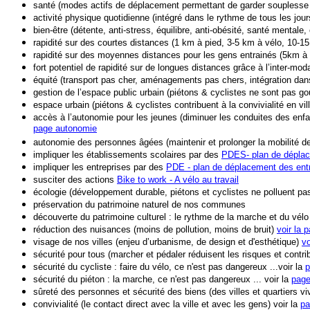
santé (modes actifs de déplacement permettant de garder soupless
activité physique quotidienne (intégré dans le rythme de tous les jo
bien-être (détente, anti-stress, équilibre, anti-obésité, santé mentale,
rapidité sur des courtes distances (1 km à pied, 3-5 km à vélo, 10-
rapidité sur des moyennes distances pour les gens entrainés (5km à 
fort potentiel de rapidité sur de longues distances grâce à l’inter-moda
équ
ité (transport pas cher, aménagements pas chers, intégration dans
gestion de l’espace public urbain (piétons & cyclistes ne sont pas
espace urbain (piétons & cyclistes contribuent à la convivialité en vill
accès à l’autonomie pour les jeunes (diminuer les conduites des enfan
page autonomie
autonomie des personnes âgées (maintenir et prolonger la mobilité d
impliquer les établissements scolaires par des
PDES- plan de déplac
impliquer les entreprises par des
PDE - plan de déplacement des ent
susciter des actions
Bike to work - A vélo au travail
écologie (développement durable, piétons et cyclistes ne polluent pa
préservation du patrimoine naturel de nos communes
découverte du patrimoine culturel : le rythme de la marche et du vél
réduction des nuisances (moins de pollution, moins de bruit)
voir la 
visage de nos villes (enjeu d’urbanisme, de design et d'esthétique)
vo
sécurité pour tous (marcher et pédaler réduisent les risques et contrib
sécurité du cycliste : faire du vélo, ce n'est pas dangereux ...voir la
p
sécurité du piéton : la marche, ce n'est pas dangereux ... voir la
page
sûreté des personnes et sécurité des biens (des villes et quartiers v
convivialité (le contact direct avec la ville et avec les gens) voir la
pa