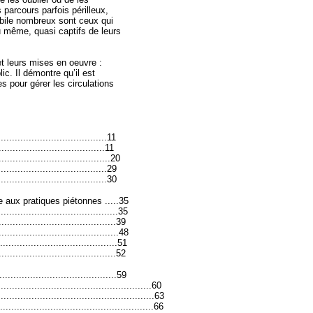
parcours parfois périlleux,
bile nombreux sont ceux qui
 même, quasi captifs de leurs
et leurs mises en oeuvre :
ic. Il démontre qu’il est
s pour gérer les circulations
...................................11
....................................11
.................................20
.................................29
................................30
e aux pratiques piétonnes .....35
.....................................35
..................................39
.......................................48
...................................51
....................................52
....................................59
....................................................60
......................................................63
.....................................................66