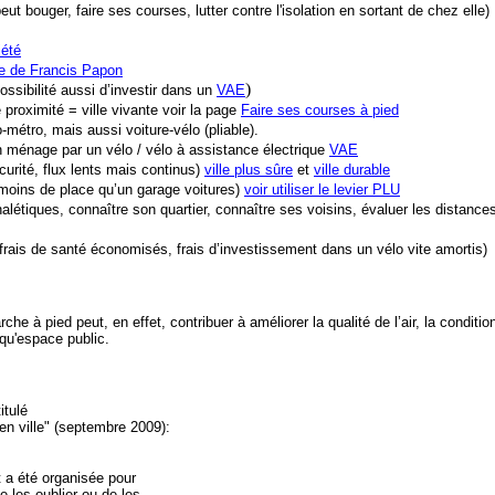
t bouger, faire ses courses, lutter contre l'isolation en sortant de chez elle)
iété
age de Francis Papon
)
ossibilité aussi d’investir dans un
VAE
 proximité = ville vivante voir la page
Faire ses courses à pied
lo-métro, mais aussi voiture-vélo (pliable).
n ménage par un vélo / vélo à assistance électrique
VAE
curité, flux lents mais continus)
ville plus sûre
et
ville durable
 moins de place qu’un garage voitures)
voir utiliser le levier PLU
létiques, connaître son quartier, connaître ses voisins, évaluer les distance
rais de santé économisés, frais d’investissement dans un vélo vite amortis)
 à pied peut, en effet, contribuer à améliorer la qualité de l’air, la conditio
 qu'espace public.
itulé
 ville" (septembre 2009):
t a été organisée pour
e les oublier ou de les