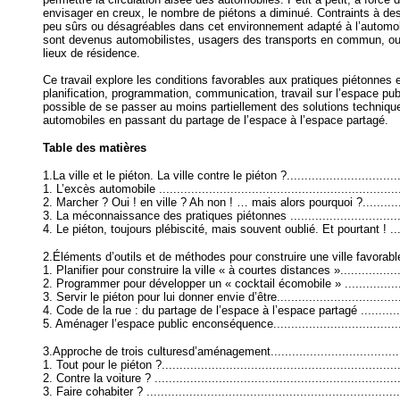
envisager en creux, le nombre de piétons a diminué. Contraints à des 
peu sûrs ou désagréables dans cet environnement adapté à l’automo
sont devenus automobilistes, usagers des transports en commun, ou
lieux de résidence.
Ce travail explore les conditions favorables aux pratiques piétonnes 
planification, programmation, communication, travail sur l’espace publ
possible de se passer au moins partiellement des solutions technique
automobiles en passant du partage de l’espace à l’espace partagé.
Table des matières
1.La ville et le piéton. La ville contre le piéton ?...................................
1. L’excès automobile .....................................................................
2. Marcher ? Oui ! en ville ? Ah non ! … mais alors pourquoi ?.................
3. La méconnaissance des pratiques piétonnes ....................................
4. Le piéton, toujours plébiscité, mais souvent oublié. Et pourtant ! .........
2.Éléments d’outils et de méthodes pour construire une ville favorabl
1. Planifier pour construire la ville « à courtes distances »......................
2. Programmer pour développer un « cocktail écomobile » .......................
3. Servir le piéton pour lui donner envie d’être......................................
4. Code de la rue : du partage de l’espace à l’espace partagé ..................
5. Aménager l’espace public enconséquence.........................................
3.Approche de trois culturesd’aménagement..........................................
1. Tout pour le piéton ?.....................................................................
2. Contre la voiture ? ......................................................................
3. Faire cohabiter ? .........................................................................