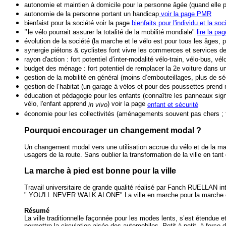
autonomie et maintien à domicile pour la personne âgée (quand elle peu
autonomie de la personne portant un handicap
voir la page PMR
bienfaist pour la société voir la page
bienfaits pour l'individu et la soc
"
le vélo pourrait assurer la totalité de la mobilité mondiale"
lire la p
évolution de la société (la marche et le vélo est pour tous les âges, p
synergie piétons & cyclistes font vivre les commer
ces et services de
rayon d'action : fort potentiel d’inter-modalité vélo-train, vélo-bus, vé
budget des ménage : fort potentiel de remplacer la 2e voiture dans u
gestion de la mobilité en général (moins d’embouteillages, plus de sé
gestion de l’habitat (un garage à vélos et pour des poussettes prend
éducation et pédagogie pour les enfants (connaître les panneaux signa
vélo, l'enfant apprend
) voir la page
in vivo
enfant et sécurité
économie pour les collectivités (aménagements souvent pas chers ; f
Pourquoi encourager un changement modal ?
Un changement modal vers une utilisation accrue du vélo et de la marche
usagers de la route. Sans oublier la transformation de la ville en tant
La marche à pied est bonne pour la ville
Travail universitaire de grande qualité réalisé par Fanch RUELLAN int
" YOU'LL NEVER WALK ALONE" La ville en marche pour la marche en
Résumé
La ville traditionnelle façonnée pour les modes lents, s’est étendue e
permettre la circulation aisée des automobiles. Petit à petit, à force d