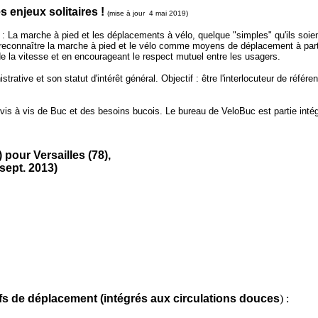
s enjeux solitaires !
(mise à jour 4 mai 2019)
 La marche à pied et les déplacements à vélo, quelque "simples" qu'ils soient,
 reconnaître la marche à pied et le vélo comme moyens de déplacement à part e
la vitesse et en encourageant le respect mutuel entre les usagers.
ative et son statut d'intérêt général. Objectif : être l'interlocuteur de réf
e vis à vis de Buc et des besoins bucois. Le bureau de VeloBuc est partie in
pour Versailles (78),
 sept. 2013)
fs de déplacement (intégrés aux circulations douces
) :