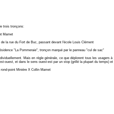
e trois tronçons:
int Mamet
e de la rue du Fort de Buc, passant devant l'école Louis Clément
a résidence "La Pommeraie",
tronçon marqué par le panneau "cul de sac"
dividuellement. Mais en règle générale, ce que déplorent tous les usagers à p
st-ouest, et dans le sens ouest-est par un stop (grillé la plupart du temps) et 
u rond-point Minière X Collin Mamet