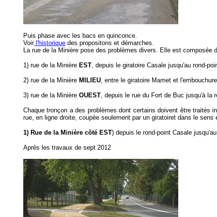
Puis phase avec les bacs en quinconce.
Voir
l'historique
des propositons et démarches.
La rue de la Minière pose des problèmes divers. Elle est composée d
1) rue de la Minière
EST
, depuis le giratoire Casale jusqu'au rond-po
2) rue de la Minière
MILIEU
,
entre le giratoire Mamet et l'embouchur
3) rue de la Minière
OUEST
, depuis le rue du Fort de Buc jusqu'à l
Chaque tronçon a des problèmes dont certains doivent être traités in
rue, en ligne droite, coupée seulement par un giratoiret dans le sens e
1) Rue de la Minière côté EST
) depuis le rond-point Casale jusqu'a
Après les travaux de sept 2012