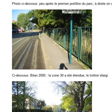
Photo ci-dessous: peu après le premier portillon du parc; à droite on 
Ci-dessous: Bilan 2005 : la zone 30 a été étendue, le trottoir élargi.