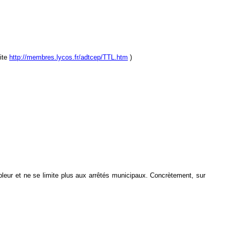
site
http://membres.lycos.fr/adtcep/TTL.htm
)
leur et ne se limite plus aux arrêtés municipaux. Concrètement, sur