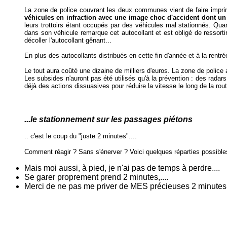
La zone de police couvrant les deux communes vient de faire imprim
véhicules en infraction avec une image choc d'accident dont un 
leurs trottoirs étant occupés par des véhicules mal stationnés. Qu
dans son véhicule remarque cet autocollant et est obligé de ressort
décoller l'autocollant gênant...
En plus des autocollants distribués en cette fin d'année et à la ren
Le tout aura coûté une dizaine de milliers d'euros. La zone de polic
Les subsides n'auront pas été utilisés qu'à la prévention : des rada
déjà des actions dissuasives pour réduire la vitesse le long de la ro
...le stationnement sur les passages piétons
.. c'est le coup du "juste 2 minutes"....
Comment réagir ? Sans s'énerver ? Voici quelques réparties possible
Mais moi aussi, à pied, je n'ai pas de temps à perdre....
Se garer proprement prend 2 minutes,....
Merci de ne pas me priver de MES précieuses 2 minutes e