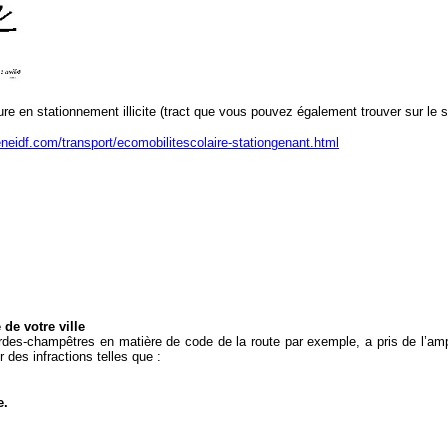
ure en stationnement illicite (tract que vous pouvez également trouver sur le 
eneidf.com/transport/ecomobilitescolaire-stationgenant.html
de votre ville
ardes-champêtres en matière de code de la route par exemple, a pris de l’amp
des infractions telles que :
e.