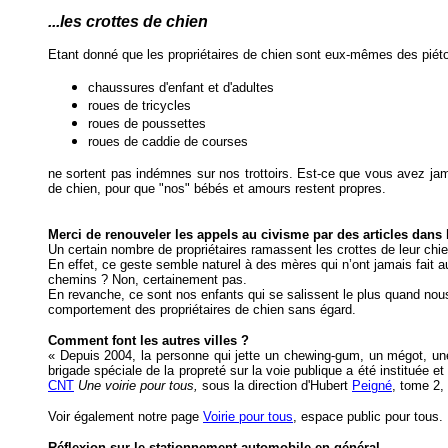
...les crottes de chien
Etant donné que les propriétaires de chien sont eux-mêmes des piéto
chaussures d'enfant et d'adultes
roues de tricycles
roues de poussettes
roues de caddie de courses
ne sortent pas indémnes sur nos trottoirs. Est-ce que vous avez jam
de chien, pour que "nos" bébés et amours restent propres.
Merci de renouveler les appels au civisme par des articles dans 
Un certain nombre de propriétaires ramassent les crottes de leur chi
En effet, ce geste semble naturel à des mères qui n’ont jamais fait au
chemins ? Non, certainement pas.
En revanche, ce sont nos enfants qui se salissent le plus quand nous 
comportement des propriétaires de chien sans égard.
Comment font les autres villes ?
« Depuis 2004, la personne qui jette un chewing-gum, un mégot, une
brigade spéciale de la propreté sur la voie publique a été instituée 
CNT
Une voirie pour tous,
sous la direction d'Hubert
Peigné
, tome 2,
Voir également notre page
Voirie pour tous
, espace public pour tous.
Réflexion sur le stationnement automobile en général