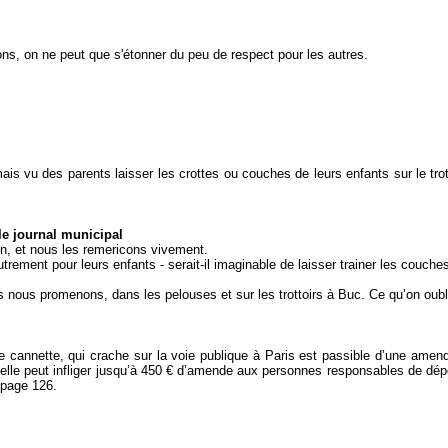
ns, on ne peut que s'étonner du peu de respect pour les autres.
ais vu des parents laisser les crottes ou couches de leurs enfants sur le t
le journal municipal
en, et nous les remericons vivement.
trement pour leurs enfants - serait-il imaginable de laisser trainer les couche
nous promenons, dans les pelouses et sur les trottoirs à Buc. Ce qu’on oublie
 cannette, qui crache sur la voie publique à Paris est passible d’une amende
et elle peut infliger jusqu’à 450 € d’amende aux personnes responsables de dé
 page 126.