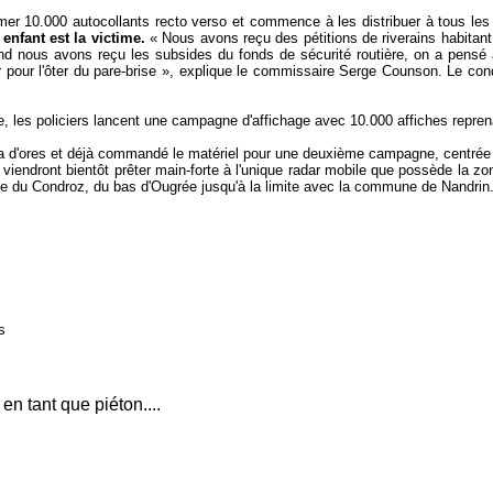
er 10.000 autocollants recto verso et commence à les distribuer à tous les 
enfant est la victime.
« Nous avons reçu des pétitions de riverains habitant 
and nous avons reçu les subsides du fonds de sécurité routière, on a pensé
ir pour l'ôter du pare-brise », explique le commissaire Serge Counson. Le con
trée, les policiers lancent une campagne d'affichage avec 10.000 affiches repr
e a d'ores et déjà commandé le matériel pour une deuxième campagne, centrée su
rs viendront bientôt prêter main-forte à l'unique radar mobile que possède la
ute du Condroz, du bas d'Ougrée jusqu'à la limite avec la commune de Nandrin.
s
n tant que piéton....