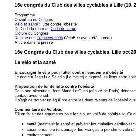
16e congrès du Club des villes cyclables à Lille (19, 2
Programme
Ouverture du Congrès
Vélo et santé
: lutte contre l'obésité
Du Code la route au
Code de la rue
Clôture
du Congrès
Remise des
Trophées 2005
(VeloBuc ayant été lauréat)
Article dans la presse
16e Congrès du Club des villes cyclables, Lille oct 2
Le vélo et la santé
Encourager le vélo pour lutter contre l'épidémie d'obésité
Le docteur Jean-Luc Saladin (Le Havre) a exposé les liens entre abse
Proposition de loi de lutte contre l'obésité
Dans son allocution, Jean-Marie Le Guen (député de Paris) dénonce ha
contact avec le sol.
Il s'agit de trouver un équilibre entre les deux raisons de l'obésité que
Commentaire de VeloBuc
S'il en fallait des arguments pour le vélo, en voilà de nombreux. Ce q
santé (maintenir la santé et prévenir les maladies cardio-vascula
sécurité routière (encourager les Français à prendre le vélo et 
environnement