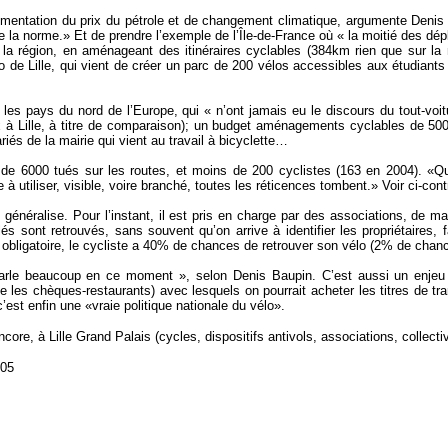
entation du prix du pétrole et de changement climatique, argumente Denis Bau
re la norme.» Et de prendre l’exemple de l’Île-de-France où « la moitié des d
la région, en aménageant des itinéraires cyclables (384km rien que sur la mét
 de Lille, qui vient de créer un parc de 200 vélos accessibles aux étudiants 
es pays du nord de l’Europe, qui « n’ont jamais eu le discours du tout-voit
x à Lille, à titre de comparaison); un budget aménagements cyclables de 50000
ariés de la mairie qui vient au travail à bicyclette…
de 6000 tués sur les routes, et moins de 200 cyclistes (163 en 2004). «Qu
 à utiliser, visible, voire branché, toutes les réticences tombent.» Voir ci-con
énéralise. Pour l’instant, il est pris en charge par des associations, de mani
s sont retrouvés, sans souvent qu’on arrive à identifier les propriétaire
 obligatoire, le cycliste a 40% de chances de retrouver son vélo (2% de chan
parle beaucoup en ce moment », selon Denis Baupin. C’est aussi un enjeu p
s chèques-restaurants) avec lesquels on pourrait acheter les titres de tran
’est enfin une «vraie politique nationale du vélo».
ore, à Lille Grand Palais (cycles, dispositifs antivols, associations, collecti
005