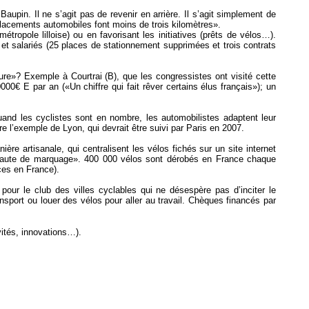
pin. Il ne s’agit pas de revenir en arrière. Il s’agit simplement de
éplacements automobiles font moins de trois kilomètres».
ropole lilloise) ou en favorisant les initiatives (prêts de vélos…).
et salariés (25 places de stationnement supprimées et trois contrats
ure»? Exemple à Courtrai (B), que les congressistes ont visité cette
0€ E par an («Un chiffre qui fait rêver certains élus français»); un
and les cyclistes sont en nombre, les automobilistes adaptent leur
tre l’exemple de Lyon, qui devrait être suivi par Paris en 2007.
ère artisanale, qui centralisent les vélos fichés sur un site internet
s, faute de marquage». 400 000 vélos sont dérobés en France chaque
ces en France).
our le club des villes cyclables qui ne désespère pas d’inciter le
sport ou louer des vélos pour aller au travail. Chèques financés par
vités, innovations…).