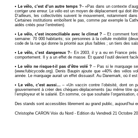
• Le vélo, c’est d’un autre temps ?
– «Pas dans un contexte d’augm
corriger une erreur. Le vélo est un moyen de déplacement qui doit êt
D’ailleurs, les collectivités suivent le mouvement, notamment dans 
Certaines institutions emboîtent le pas, comme par exemple la Catho
aidés créés pour l’entretien).
• Le vélo, c’est inconciliable avec le climat ?
– Et comment font l
semaine: 70 000 habitants; six personnes à la cellule mobilité (deu
code de la rue qui donne la priorité aux plus faibles ; un tiers des sal
• Le vélo, c’est dangereux ?
– En 2003, il y a eu en France près 
comportement. Il y a un effet de masse. Et quand l’outil devient facile
• Le vélo ne risque-t-il pas d’être volé ?
– Pas si le marquage se g
(www.fubicycode.org). Denis Baupin ajoute que «40% des vélos volé
année. Le marquage aurait un effet dissuasif. Au Danemark, où il est
• Le vélo, c’est aussi…
– «Un vaccin contre l’obésité, dont on 
gouvernement à créer des chèques-déplacements (au même titre que le
l’employeur et le salarié. En somme, ce que souhaite l’organisation, c
Des stands sont accessibles librement au grand public, aujourd’hui enc
Christophe CARON Voix du Nord - Edition du Vendredi 21 Octobre 2