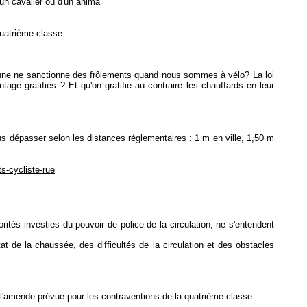
d'un cavalier ou d'un anima
quatrième classe.
ersonne ne sanctionne des frôlements quand nous sommes à vélo? La loi
age gratifiés ? Et qu'on gratifie au contraire les chauffards en leur
ous dépasser selon les distances réglementaires : 1 m en ville, 1,50 m
s-cycliste-rue
rités investies du pouvoir de police de la circulation, ne s'entendent
t de la chaussée, des difficultés de la circulation et des obstacles
e l'amende prévue pour les contraventions de la quatrième classe.