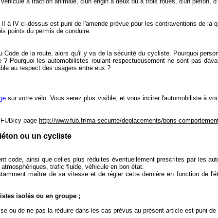
un véhicule à traction animale, d'un engin à deux ou à trois roues, d'un piéton, 
es II à IV ci-dessus est puni de l'amende prévue pour les contraventions de la 
rois points du permis de conduire.
 du Code de la route, alors qu'il y va de la sécurité du cycliste. Pourquoi p
ce ? Pourquoi les automobilistes roulant respectueusement ne sont pas davant
rable au respect des usagers entre eux ?
ge
sur votre vélo. Vous serez plus visible, et vous inciter l'automobiliste à v
la FUBicy page
http://www.fub.fr/ma-securite/deplacements/bons-comportement
éton ou un cycliste
t code, ainsi que celles plus réduites éventuellement prescrites par les auto
atmosphériques, trafic fluide, véhicule en bon état.
tamment maître de sa vitesse et de régler cette dernière en fonction de l'éta
stes isolés ou en groupe ;
tesse ou de ne pas la réduire dans les cas prévus au présent article est puni d