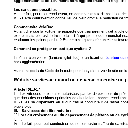
agglomération
et de 1,50 mètre hors agglomération
s'il s'agit d'
Les sanctions possibles
V. - Le fait, pour tout conducteur, de contrevenir aux dispositions d
VI. - Cette contravention donne lieu de plein droit à la réduction de t
Commentaire VeloBuc :
Autant dire que la voiture ne respecte que très rarement cet article
existe, mais elle est lettre morte. Et à qui profite cette nonchalan
restituant les points perdus ? Est-ce ainsi qu'on crée un climat favo
Comment se protéger en tant que cycliste ?
En étant bien visible (lumière, gilet fluo) et en fixant un
écarteur oran
hors agglomération.
Autres aspects du Code de la route pour le cycliste, voir le site de 
Réduire sa vitesse quand on dépasse ou croise un pi
Article R413-17
I. - Les vitesses maximales autorisées par les dispositions du présen
que dans des conditions optimales de circulation : bonnes conditions 
II. - Elles ne dispensent en aucun cas le conducteur de rester cons
prévisibles.
III. - Sa vitesse doit être réduite :
1º Lors du croisement ou du dépassement de piétons ou de cycli
[…] .
IV. - Le fait, pour tout conducteur, de ne pas rester maître de sa vi