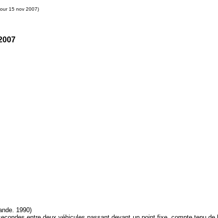
jour 15 nov 2007)
 2007
cande. 1990)
2 secondes entre deux véhicules passant devant un point fixe, compte tenu de l