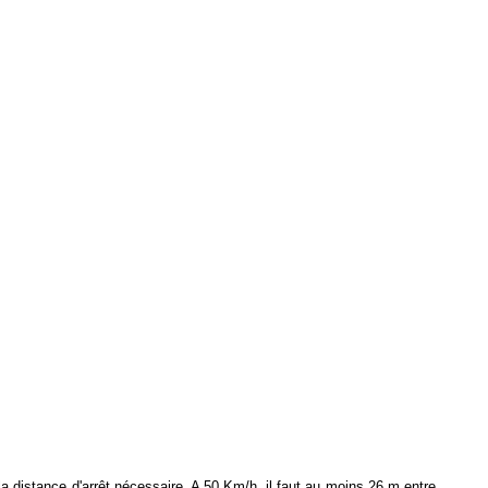
a distance d'arrêt nécessaire. A 50 Km/h, il faut au moins 26 m entre