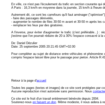
En ville, ce n'est pas l'écoulement du trafic en section courante qu
A Paris : 16,3 km/h en moyenne dans la journée, 15 km/h à l'heure d
Autrement dit, ce sont les carrefours qu'il faut aménager ("optimiser") 
- faire des passages dénivelés,
- augmenter le nombre de files 30-50 m avant et 30-50 m après les ca
- remplacer les feux par des giratoires.
A l'inverse, pour éviter d'augmenter le trafic (c'est préférable...) :
j'estime que l'on pourrait réduire de 20 à 30% l'espace consacré à la v
De: Daniel Dézulier
Date: 25 septembre 2005 20:21:45 GMT+02:00
Pour compléter au sujet de distance entre véhicules et phénomène d'
compris l'espace laissé libre pour le passage pour pieton. Article R.
Retour à la page d'
accueil
Toutes les pages (textes et images) de ce site sont protégées par co
Aucune reproduction n'est autorisée sans permission. Nous
contacte
Ce site est le fruit d'un travail entièrement bénévole depuis 2004.
S
outenez-nous
en faisant un don
. Même modeste, il nous aidera à re