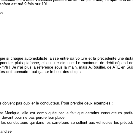
nfant est tué 9 fois sur 10!
on
ue si chaque automobiliste laisse entre sa voiture et la précédente une dist
ugmenter, pluis plafonne, et ensuite diminue. Le maximum de débit dépend de
km/h ! Je n'ai plus la référence sous la main, mais A.Rouiller, de ATE en Su
s doit connaitre tout ça sur le bout des doigts.
 doivent pas oublier le conducteur. Pour prendre deux exemples :
par Monique, elle est compliquée par le fait que certains conducteurs profi
s devant pour ne pas perdre leur place.
les conducteurs qui dans les carrefours se collent aux véhicules les précéda
handise