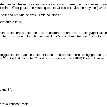
i détermine la vitesse moyenne mais les arrêts aux carrefours. La vitesse mo
e pointe. C'est pour cette raison qu'on ne va pas plus vite (en moyenne) avec
pour écouler plus de trafic. Trois solutions :
rrefours à feux,
 réduire le nombre de files en section courante et en profiter pour gagner de 
oiture sans réduire le trafic automobile! Résultat démontré pour l'instant sur u
agglutination : dans le code de la route, au feu vert on ne s'engage que si
415-2 du Code de la route (Cour de cassation 2 octobre 1981) Daniel Dézulier
pyright ©
r
ster autonome. Merci !