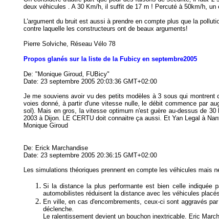
deux véhicules . A 30 Km/h, il suffit de 17 m ! Percuté à 50km/h, un e
L'argument du bruit est aussi à prendre en compte plus que la polluti
contre laquelle les constructeurs ont de beaux arguments!
Pierre Solviche, Réseau Vélo 78
Propos glanés sur la liste de la Fubicy en
septembre
2005
De: "Monique Giroud, FUBicy"
Date: 23 septembre 2005 20:03:36 GMT+02:00
Je me souviens avoir vu des petits modèles à 3 sous qui montrent q
voies donné, à partir d'une vitesse nulle, le débit commence par a
sol). Mais en gros, la vitesse optimum n'est guère au-dessus de 30 
2003 à Dijon. LE CERTU doit connaitre ça aussi. Et Yan Legal à Nante
Monique Giroud
De: Erick Marchandise
Date: 23 septembre 2005 20:36:15 GMT+02:00
Les simulations théoriques prennent en compte les véhicules mais ne
Si la distance la plus performante est bien celle indiquée 
automobilistes réduisent la distance avec les véhicules placé
En ville, en cas d'encombrements, ceux-ci sont aggravés par 
déclenche.
Le ralentissement devient un bouchon inextricable.
Eric Marc